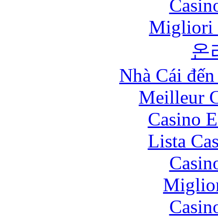
Casin
Migliori
온
Nhà Cái đến
Meilleur 
Casino E
Lista Ca
Casin
Miglio
Casin