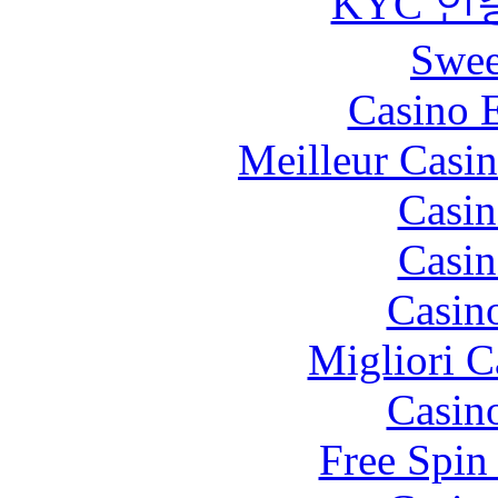
KYC 인
Swee
Casino 
Meilleur Casi
Casin
Casin
Casin
Migliori 
Casin
Free Spin